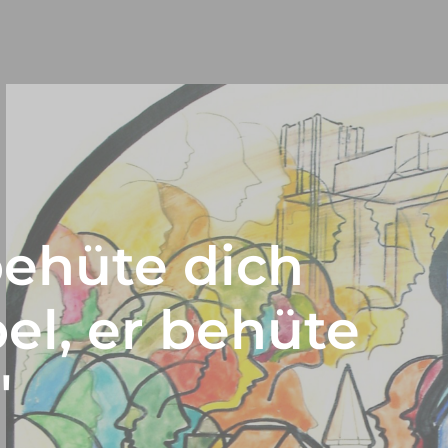
ehüte dich
el, er behüte
"