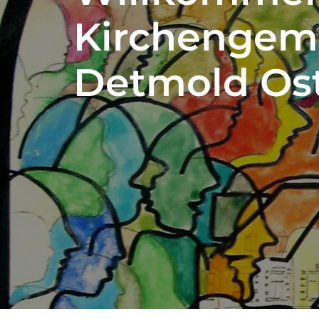
Kirchengem
Detmold Os