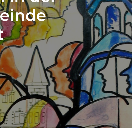
einde
t