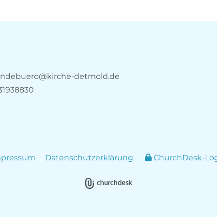
ndebuero@kirche-detmold.de
31938830
mpressum
Datenschutzerklärung
ChurchDesk-Lo