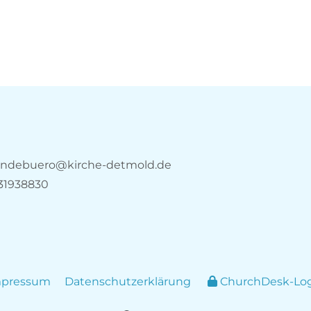
ndebuero@kirche-detmold.de
31938830
mpressum
Datenschutzerklärung
ChurchDesk-Lo