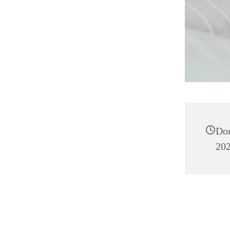
Don
202